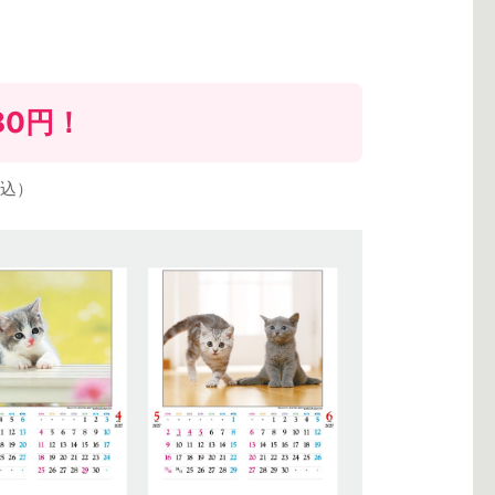
80円
！
込）