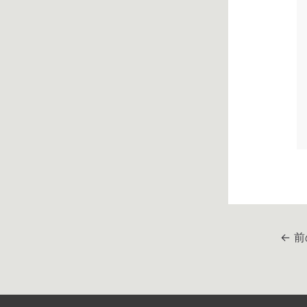
投
←
前
稿
ナ
ビ
ゲ