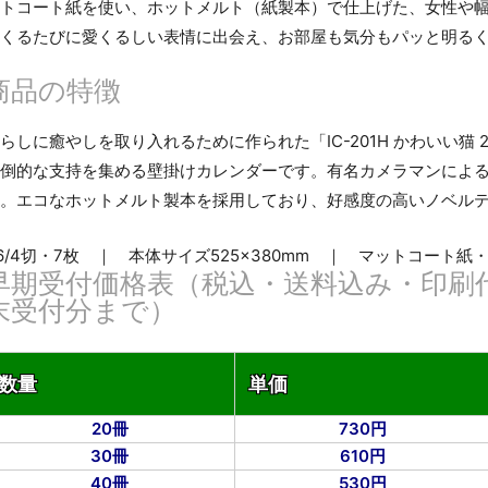
トコート紙を使い、ホットメルト（紙製本）で仕上げた、女性や
くるたびに愛くるしい表情に出会え、お部屋も気分もパッと明る
商品の特徴
らしに癒やしを取り入れるために作られた「IC-201H かわいい猫 
倒的な支持を集める壁掛けカレンダーです。有名カメラマンによ
。エコなホットメルト製本を採用しており、好感度の高いノベル
6/4切・7枚 ｜ 本体サイズ525×380mm ｜ マットコート紙・1
早期受付価格表（税込・送料込み・印刷
末受付分まで）
数量
単価
20冊
730円
30冊
610円
40冊
530円