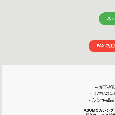
ネ
FAXで
～ 校正確
～ お支払額
～ 安心の納品
ASUMOカレン