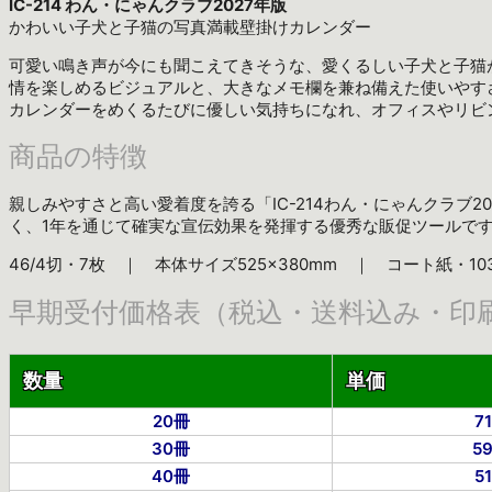
IC-214 わん・にゃんクラブ2027年版
かわいい子犬と子猫の写真満載壁掛けカレンダー
可愛い鳴き声が今にも聞こえてきそうな、愛くるしい子犬と子猫
情を楽しめるビジュアルと、大きなメモ欄を兼ね備えた使いやす
カレンダーをめくるたびに優しい気持ちになれ、オフィスやリビ
商品の特徴
親しみやすさと高い愛着度を誇る「IC-214わん・にゃんクラブ
く、1年を通じて確実な宣伝効果を発揮する優秀な販促ツールで
46/4切・7枚 ｜ 本体サイズ525×380mm ｜ コート紙・103
早期受付価格表（税込・送料込み・印
数量
単価
20冊
7
30冊
5
40冊
5