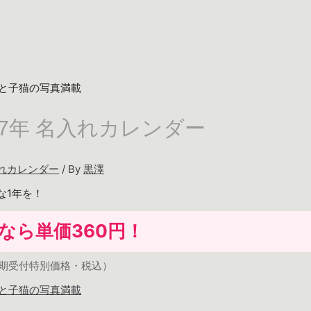
027年 名入れカレンダー
れカレンダー
/ By
黒澤
な1年を！
部なら
単価360円
！
期受付特別価格・税込）