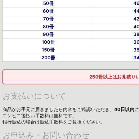
50冊
4
60冊
4
70冊
4
80冊
4
90冊
3
100冊
3
150冊
3
200冊
3
250冊以上はお見積り
お支払いについて
商品がお手元に届きましたら内容をご確認いただき、
40日以内
に
コンビニ後払い手数料は無料です。
銀行振込の場合は振込手数料をご負担ください。
お申込み・お問い合わせ