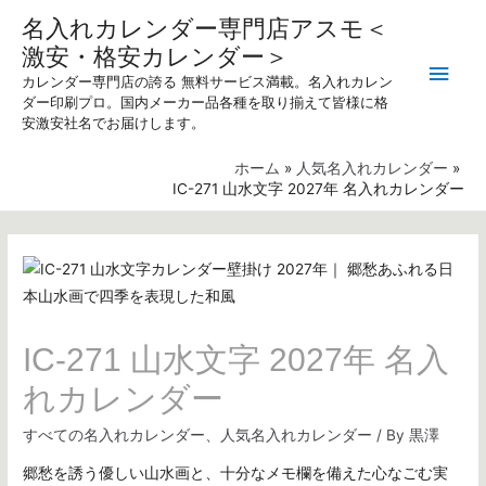
名入れカレンダー専門店アスモ＜
激安・格安カレンダー＞
メ
カレンダー専門店の誇る 無料サービス満載。名入れカレン
ダー印刷プロ。国内メーカー品各種を取り揃えて皆様に格
イ
安激安社名でお届けします。
ン
ホーム
人気名入れカレンダー
IC-271 山水文字 2027年 名入れカレンダー
メ
ニ
ュ
ー
IC-271 山水文字 2027年 名入
れカレンダー
すべての名入れカレンダー
、
人気名入れカレンダー
/ By
黒澤
郷愁を誘う優しい山水画と、十分なメモ欄を備えた心なごむ実