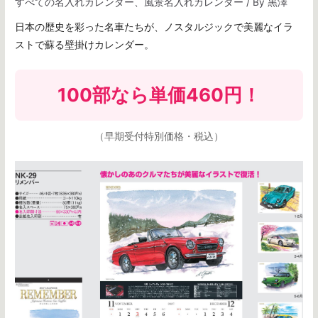
すべての名入れカレンダー
、
風景名入れカレンダー
/ By
黒澤
日本の歴史を彩った名車たちが、ノスタルジックで美麗なイラ
ストで蘇る壁掛けカレンダー。
100部なら
単価460円
！
（早期受付特別価格・税込）