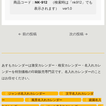
商品コード：
NK-912
（検索時は「nk912」でも
表示されます） ver1.0
投
←
前の投稿
次の投稿
→
稿
ナ
ビ
ゲ
ー
あすもカレンダーは激安カレンダー・格安カレンダー・名入れカレ
シ
ンダーを特別価格の印刷販売専門店です。名入れカレンダーのこと
ョ
はお任せください。
ン
ジャンボ名入れカレンダー
文字名入れカレンダ
ー
風景名入れカレンダー
庭園名入