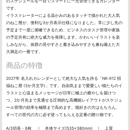
のスケジュールを一目でスマートに一元管理できるカレンダー
です。
イラストレーターによる温かみのあるタッチで描かれた大人気
のねこ暦が、便利な3か月表示仕様になりました。常に少し先の
予定まで一度に俯瞰できるため、ビジネスのタスク管理や家族
の予定共有に絶大な威力を発揮します。かわいいイラストを楽
しみながら、抜群の見やすさと書き込みやすさも兼ね備えた大
大満足の一冊です。
商品の特徴
2027年 名入れカレンダーとして絶大な人気を誇る「NK-912 招
福ねこ暦 (3か月文字)」です。自由気ままで愛愛しい猫たちのイ
ラストと心温まるメッセージが日常に極上の癒やしを届けつ
つ、2か月先まで見通せる圧倒的な高機能レイアウトがスケジュ
ール管理の効率を極限まで高めます。猫好きの方はもちろん、
すべての世代の方に必ず使ってもらえる定番の贈り物です。
A/3切長・6枚 ｜ 本体サイズ(535×380mm) ｜ 上質