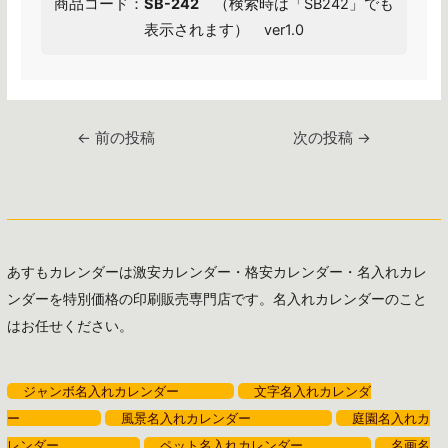
商品コード：
SB-242
（検索時は「SB242」でも
表示されます） ver1.0
投
←
前の投稿
次の投稿
→
稿
ナ
ビ
ゲ
ー
あすもカレンダーは激安カレンダー・格安カレンダー・名入れカレ
シ
ンダーを特別価格の印刷販売専門店です。名入れカレンダーのこと
ョ
はお任せください。
ン
ジャンボ名入れカレンダー
文字名入れカレンダ
ー
風景名入れカレンダー
庭園名入れカ
レンダー
ペット名入れカレンダー
名画名