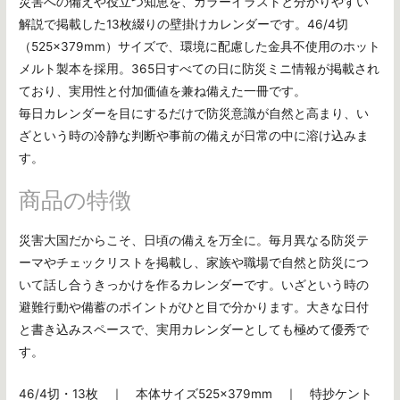
災害への備えや役立つ知恵を、カラーイラストと分かりやすい
解説で掲載した13枚綴りの壁掛けカレンダーです。46/4切
（525×379mm）サイズで、環境に配慮した金具不使用のホット
メルト製本を採用。365日すべての日に防災ミニ情報が掲載され
ており、実用性と付加価値を兼ね備えた一冊です。
毎日カレンダーを目にするだけで防災意識が自然と高まり、い
ざという時の冷静な判断や事前の備えが日常の中に溶け込みま
す。
商品の特徴
災害大国だからこそ、日頃の備えを万全に。毎月異なる防災テ
ーマやチェックリストを掲載し、家族や職場で自然と防災につ
いて話し合うきっかけを作るカレンダーです。いざという時の
避難行動や備蓄のポイントがひと目で分かります。大きな日付
と書き込みスペースで、実用カレンダーとしても極めて優秀で
す。
46/4切・13枚 ｜ 本体サイズ525×379mm ｜ 特抄ケント