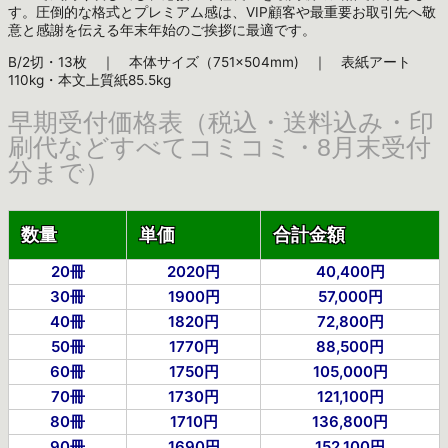
す。圧倒的な格式とプレミアム感は、VIP顧客や最重要お取引先へ敬
意と感謝を伝える年末年始のご挨拶に最適です。
B/2切・13枚 ｜ 本体サイズ（751×504mm) ｜ 表紙アート
110kg・本文上質紙85.5kg
早期受付価格表（税込・送料込み・印
刷代などすべてコミコミ・8月末受付
分まで）
数量
単価
合計金額
20冊
2020円
40,400円
30冊
1900円
57,000円
40冊
1820円
72,800円
50冊
1770円
88,500円
60冊
1750円
105,000円
70冊
1730円
121,100円
80冊
1710円
136,800円
90冊
1690円
152,100円