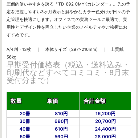
圧倒的使いやすさを誇る「TD-892 CMYKカレンダー」。先の予
定を把握しやすい3ヶ月表示と鮮やかなカラー色分けが日々の予
定管理を快適にします。オフィスでの実務ツールに最適で、実
用性とデザイン性を両立したい企業のノベルティやご挨拶にお
すすめです。
A/4判・13枚 ｜ 本体サイズ（297×210mm) ｜ 上質紙
56kg
早期受付価格表（税込・送料込み・
印刷代などすべてコミコミ・8月末
受付分まで）
数量
単価
合計金額
20冊
810円
16,200円
30冊
690円
20,700円
40冊
610円
24,400円
50冊
560円
28,000円