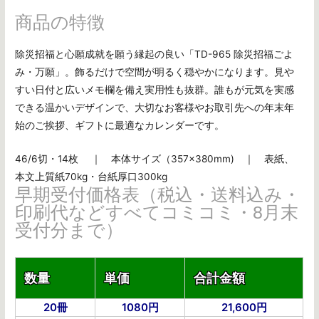
商品の特徴
除災招福と心願成就を願う縁起の良い「TD-965 除災招福ごよ
み・万願」。飾るだけで空間が明るく穏やかになります。見や
すい日付と広いメモ欄を備え実用性も抜群。誰もが元気を実感
できる温かいデザインで、大切なお客様やお取引先への年末年
始のご挨拶、ギフトに最適なカレンダーです。
46/6切・14枚 ｜ 本体サイズ（357×380mm) ｜ 表紙、
本文上質紙70kg・台紙厚口300kg
早期受付価格表（税込・送料込み・
印刷代などすべてコミコミ・8月末
受付分まで）
数量
単価
合計金額
20冊
1080円
21,600円