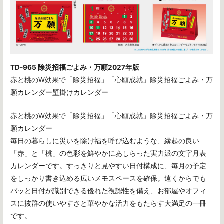
TD-965 除災招福ごよみ・万願2027年版
赤と桃のW効果で「除災招福」「心願成就」除災招福ごよみ・万
願カレンダー壁掛けカレンダー
赤と桃のW効果で「除災招福」「心願成就」除災招福ごよみ・万
願カレンダー
毎日の暮らしに災いを除け福を呼び込むような、縁起の良い
「赤」と「桃」の色彩を鮮やかにあしらった実力派の文字月表
カレンダーです。すっきりと見やすい日付構成に、毎月の予定
をしっかり書き込める広いメモスペースを確保。遠くからでも
パッと日付が識別できる優れた視認性を備え、お部屋やオフィ
スに抜群の使いやすさと華やかな活力をもたらす大満足の一冊
です。