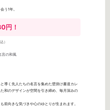
会う1年。
30円
！
込）
へと導く先人たちの名言を集めた壁掛け書道カレ
れた和のデザインが空間を引き締め、毎月深みの
にも前向きな気づきや心のゆとりが生まれます。