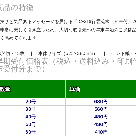
商品の特徴
実さと気品あるメッセージを届ける「IC-218行雲流水（ヒモ付）
非常に美しく引き立つため、大切な取引先への年末年始のご挨拶
く高めてくれます。
6/4切・13枚 ｜ 本体サイズ（525×380mm） ｜ ケント紙・7
早期受付価格表（税込・送料込み・印刷
末受付分まで）
数量
単価
20冊
680円
30冊
560円
40冊
480円
50冊
430円
60冊
410円