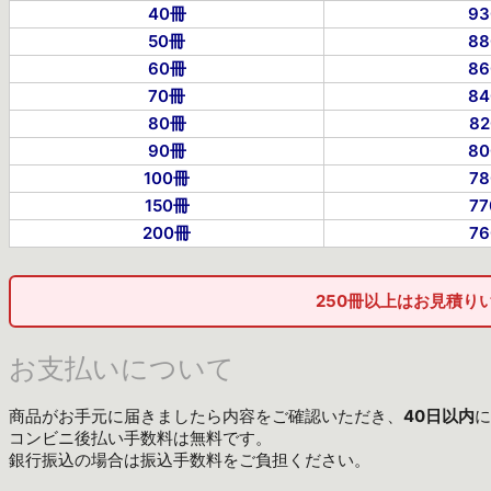
40冊
9
50冊
8
60冊
8
70冊
8
80冊
8
90冊
8
100冊
7
150冊
7
200冊
7
250冊以上はお見積り
お支払いについて
商品がお手元に届きましたら内容をご確認いただき、
40日以内
に
コンビニ後払い手数料は無料です。
銀行振込の場合は振込手数料をご負担ください。