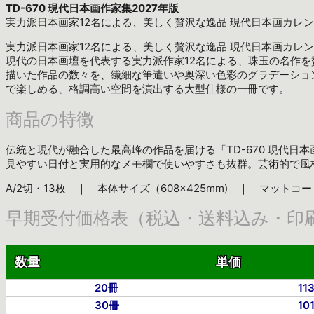
TD-670 現代日本画作家集2027年版
実力派日本画家12名による、美しく贅沢な逸品 現代日本画カレ
実力派日本画家12名による、美しく贅沢な逸品 現代日本画カレ
現代の日本画壇を代表する実力派作家12名による、珠玉の名作
描いた作品の数々を、繊細な筆遣いや奥深い色彩のグラデーショ
で楽しめる、格調高い空間を演出する大型仕様の一冊です。
商品の特徴
伝統と現代が融合した最高峰の作品を届ける「TD-670 現代日
見やすい日付と実用的なメモ欄で使いやすさも抜群。芸術的で風
A/2切・13枚 ｜ 本体サイズ（608×425mm) ｜ マットコート
早期受付価格表（税込・送料込み・印
数量
単価
20冊
11
30冊
10