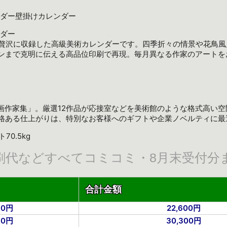
ンダー壁掛けカレンダー
ンダー
を贅沢に収録した高級美術カレンダーです。四季折々の情景や花鳥風
ンまで克明に伝える高品位印刷で再現。毎月異なる作家のアートを
本画作家集」。厳選12作品が応接室などを美術館のような格式高い
格ある仕上がりは、特別なお客様へのギフトや企業ノベルティに最
70.5kg
刷代などすべてコミコミ・8月末受付分
合計金額
30円
22,600円
10円
30,300円